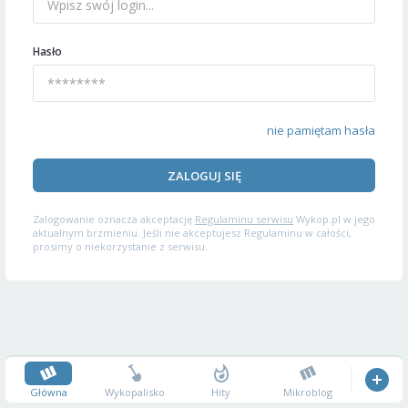
Hasło
nie pamiętam hasła
ZALOGUJ SIĘ
Zalogowanie oznacza akceptację
Regulaminu serwisu
Wykop.pl w jego
aktualnym brzmieniu. Jeśli nie akceptujesz Regulaminu w całości,
prosimy o niekorzystanie z serwisu.
Główna
Wykopalisko
Hity
Mikroblog