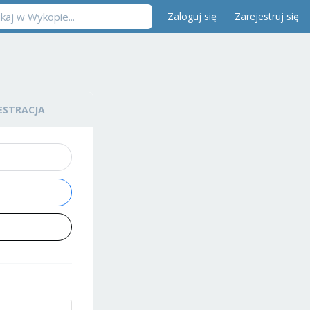
Zaloguj się
Zarejestruj się
ESTRACJA