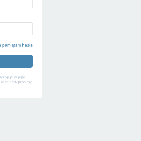
e pamiętam hasła
ykop.pl w jego
 w całości, prosimy