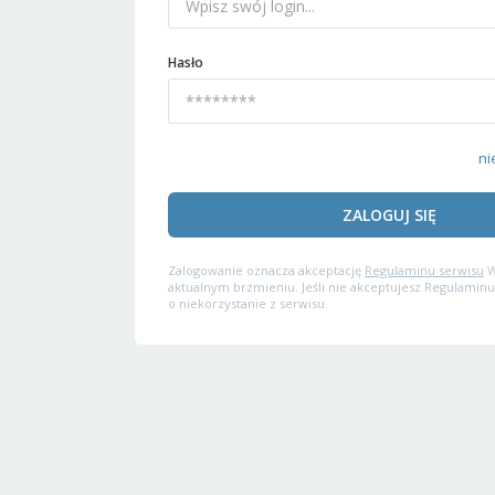
Hasło
ni
ZALOGUJ SIĘ
Zalogowanie oznacza akceptację
Regulaminu serwisu
W
aktualnym brzmieniu. Jeśli nie akceptujesz Regulaminu
o niekorzystanie z serwisu.