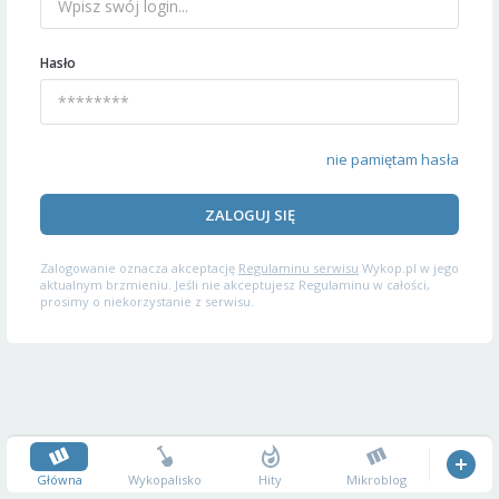
Hasło
nie pamiętam hasła
ZALOGUJ SIĘ
Zalogowanie oznacza akceptację
Regulaminu serwisu
Wykop.pl w jego
aktualnym brzmieniu. Jeśli nie akceptujesz Regulaminu w całości,
prosimy o niekorzystanie z serwisu.
Główna
Wykopalisko
Hity
Mikroblog