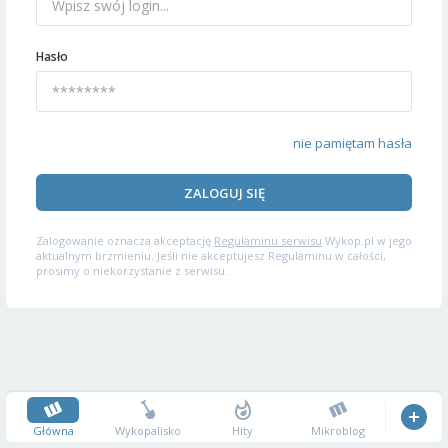
Hasło
nie pamiętam hasła
ZALOGUJ SIĘ
Zalogowanie oznacza akceptację
Regulaminu serwisu
Wykop.pl w jego
aktualnym brzmieniu. Jeśli nie akceptujesz Regulaminu w całości,
prosimy o niekorzystanie z serwisu.
Główna
Wykopalisko
Hity
Mikroblog