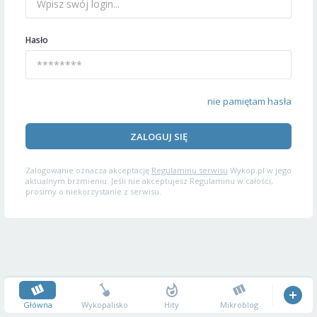
Hasło
nie pamiętam hasła
ZALOGUJ SIĘ
Zalogowanie oznacza akceptację
Regulaminu serwisu
Wykop.pl w jego
aktualnym brzmieniu. Jeśli nie akceptujesz Regulaminu w całości,
prosimy o niekorzystanie z serwisu.
Główna
Wykopalisko
Hity
Mikroblog