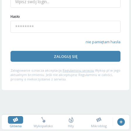
Hasło
nie pamiętam hasła
ZALOGUJ SIĘ
Zalogowanie oznacza akceptację
Regulaminu serwisu
Wykop.pl w jego
aktualnym brzmieniu. Jeśli nie akceptujesz Regulaminu w całości,
prosimy o niekorzystanie z serwisu.
Główna
Wykopalisko
Hity
Mikroblog