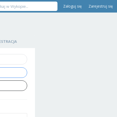
Zaloguj się
Zarejestruj się
ESTRACJA