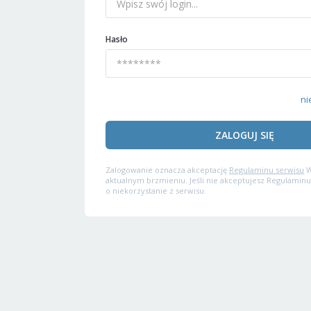
Hasło
ni
ZALOGUJ SIĘ
Zalogowanie oznacza akceptację
Regulaminu serwisu
W
aktualnym brzmieniu. Jeśli nie akceptujesz Regulaminu
o niekorzystanie z serwisu.