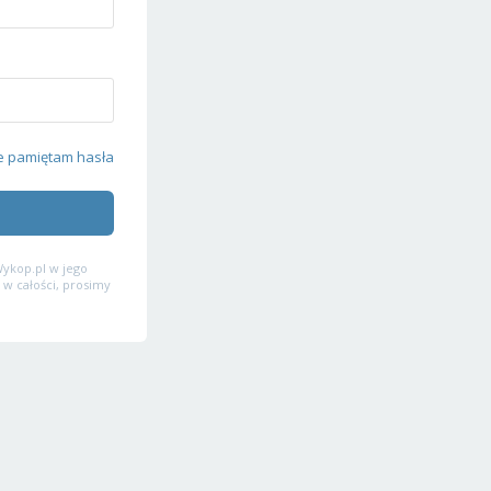
e pamiętam hasła
ykop.pl w jego
 w całości, prosimy