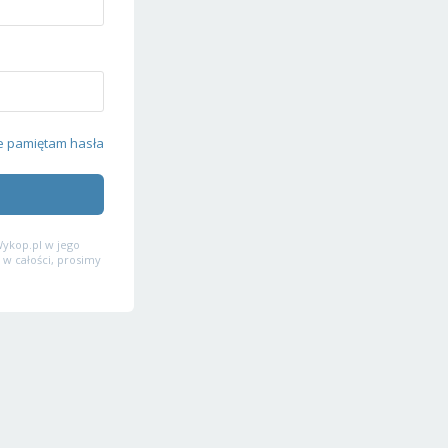
e pamiętam hasła
ykop.pl w jego
 w całości, prosimy