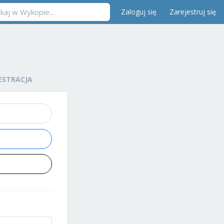
Zaloguj się
Zarejestruj się
ESTRACJA