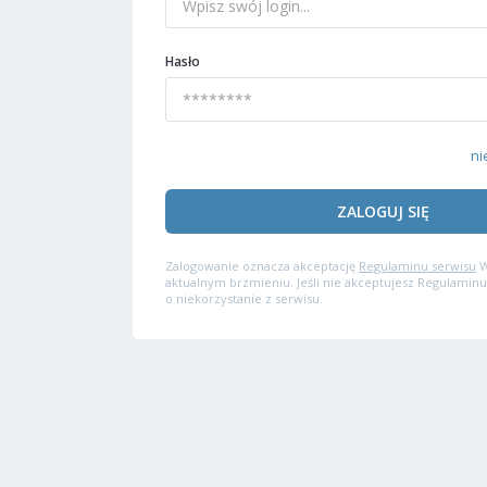
Hasło
ni
ZALOGUJ SIĘ
Zalogowanie oznacza akceptację
Regulaminu serwisu
W
aktualnym brzmieniu. Jeśli nie akceptujesz Regulaminu
o niekorzystanie z serwisu.