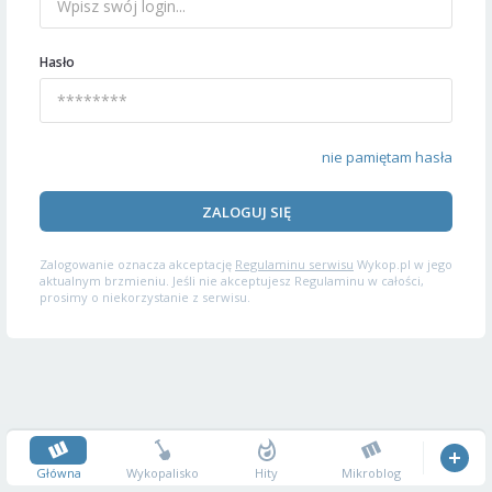
Hasło
nie pamiętam hasła
ZALOGUJ SIĘ
Zalogowanie oznacza akceptację
Regulaminu serwisu
Wykop.pl w jego
aktualnym brzmieniu. Jeśli nie akceptujesz Regulaminu w całości,
prosimy o niekorzystanie z serwisu.
Główna
Wykopalisko
Hity
Mikroblog