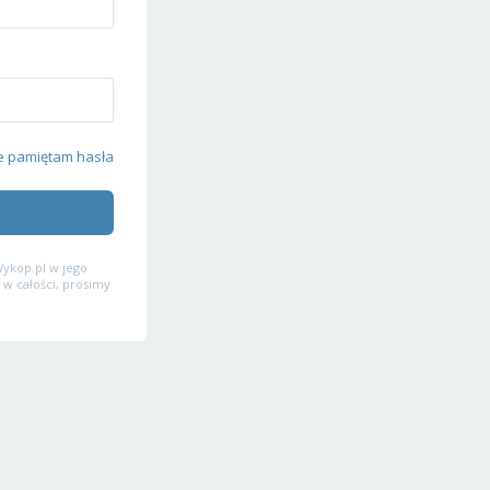
e pamiętam hasła
ykop.pl w jego
 w całości, prosimy