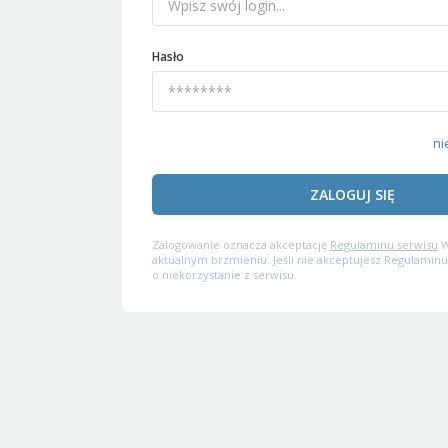
Hasło
ni
ZALOGUJ SIĘ
Zalogowanie oznacza akceptację
Regulaminu serwisu
W
aktualnym brzmieniu. Jeśli nie akceptujesz Regulaminu
o niekorzystanie z serwisu.