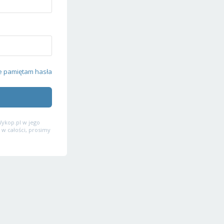
e pamiętam hasła
ykop.pl w jego
 w całości, prosimy