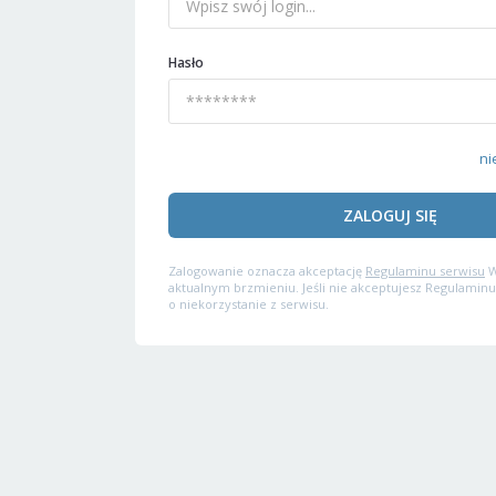
Hasło
ni
ZALOGUJ SIĘ
Zalogowanie oznacza akceptację
Regulaminu serwisu
W
aktualnym brzmieniu. Jeśli nie akceptujesz Regulaminu
o niekorzystanie z serwisu.