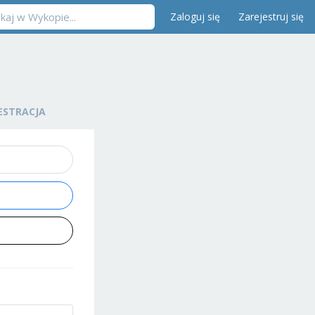
Zaloguj się
Zarejestruj się
ESTRACJA