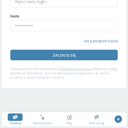
Hasło
nie pamiętam hasła
ZALOGUJ SIĘ
Zalogowanie oznacza akceptację
Regulaminu serwisu
Wykop.pl w jego
aktualnym brzmieniu. Jeśli nie akceptujesz Regulaminu w całości,
prosimy o niekorzystanie z serwisu.
Główna
Wykopalisko
Hity
Mikroblog