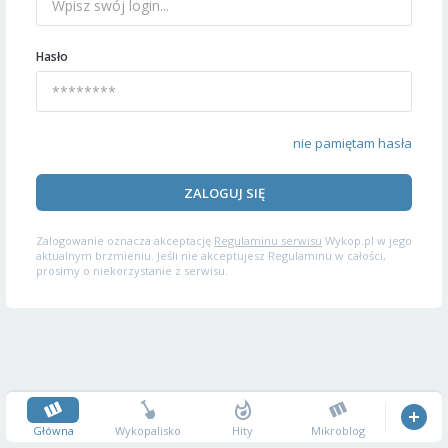
Hasło
nie pamiętam hasła
ZALOGUJ SIĘ
Zalogowanie oznacza akceptację
Regulaminu serwisu
Wykop.pl w jego
aktualnym brzmieniu. Jeśli nie akceptujesz Regulaminu w całości,
prosimy o niekorzystanie z serwisu.
Główna
Wykopalisko
Hity
Mikroblog