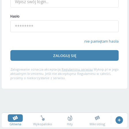
Hasło
nie pamiętam hasła
ZALOGUJ SIĘ
Zalogowanie oznacza akceptację
Regulaminu serwisu
Wykop.pl w jego
aktualnym brzmieniu. Jeśli nie akceptujesz Regulaminu w całości,
prosimy o niekorzystanie z serwisu.
Główna
Wykopalisko
Hity
Mikroblog