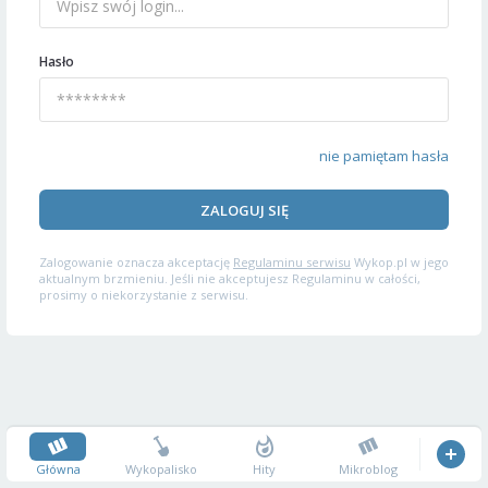
Hasło
nie pamiętam hasła
ZALOGUJ SIĘ
Zalogowanie oznacza akceptację
Regulaminu serwisu
Wykop.pl w jego
aktualnym brzmieniu. Jeśli nie akceptujesz Regulaminu w całości,
prosimy o niekorzystanie z serwisu.
Główna
Wykopalisko
Hity
Mikroblog