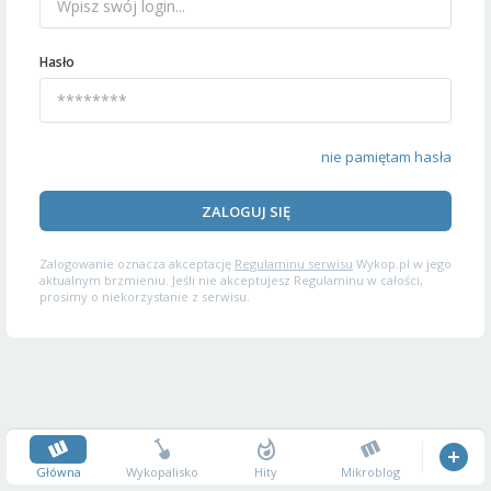
Hasło
nie pamiętam hasła
ZALOGUJ SIĘ
Zalogowanie oznacza akceptację
Regulaminu serwisu
Wykop.pl w jego
aktualnym brzmieniu. Jeśli nie akceptujesz Regulaminu w całości,
prosimy o niekorzystanie z serwisu.
Główna
Wykopalisko
Hity
Mikroblog