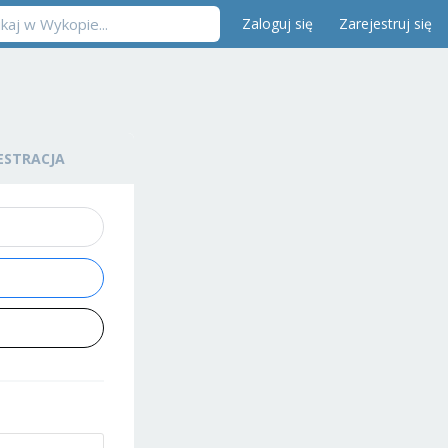
Zaloguj się
Zarejestruj się
ESTRACJA