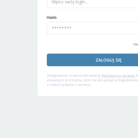
Hasło
ni
ZALOGUJ SIĘ
Zalogowanie oznacza akceptację
Regulaminu serwisu
W
aktualnym brzmieniu. Jeśli nie akceptujesz Regulaminu
o niekorzystanie z serwisu.