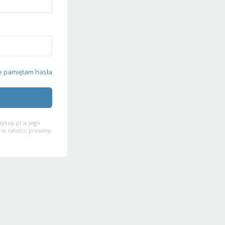
e pamiętam hasła
ykop.pl w jego
 w całości, prosimy