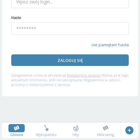
Hasło
nie pamiętam hasła
ZALOGUJ SIĘ
Zalogowanie oznacza akceptację
Regulaminu serwisu
Wykop.pl w jego
aktualnym brzmieniu. Jeśli nie akceptujesz Regulaminu w całości,
prosimy o niekorzystanie z serwisu.
Główna
Wykopalisko
Hity
Mikroblog