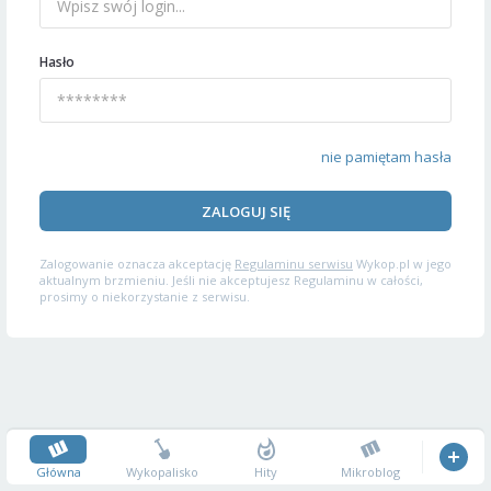
Hasło
nie pamiętam hasła
ZALOGUJ SIĘ
Zalogowanie oznacza akceptację
Regulaminu serwisu
Wykop.pl w jego
aktualnym brzmieniu. Jeśli nie akceptujesz Regulaminu w całości,
prosimy o niekorzystanie z serwisu.
Główna
Wykopalisko
Hity
Mikroblog