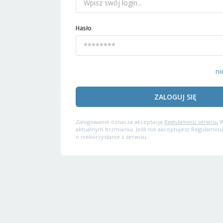
Hasło
ni
ZALOGUJ SIĘ
Zalogowanie oznacza akceptację
Regulaminu serwisu
W
aktualnym brzmieniu. Jeśli nie akceptujesz Regulaminu
o niekorzystanie z serwisu.