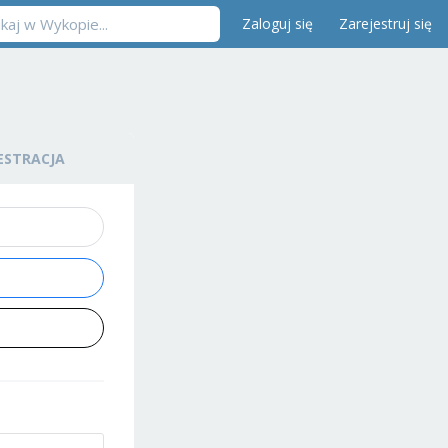
Zaloguj się
Zarejestruj się
ESTRACJA