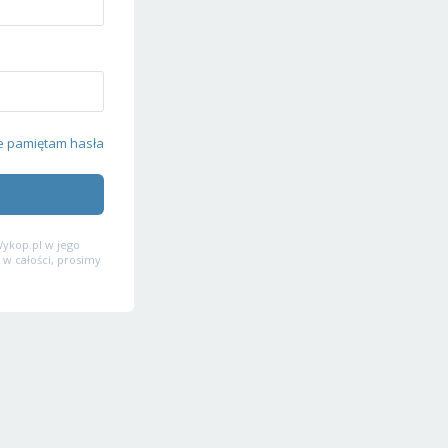
e pamiętam hasła
ykop.pl w jego
 w całości, prosimy