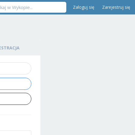
Zaloguj się
Zarejestruj się
ESTRACJA