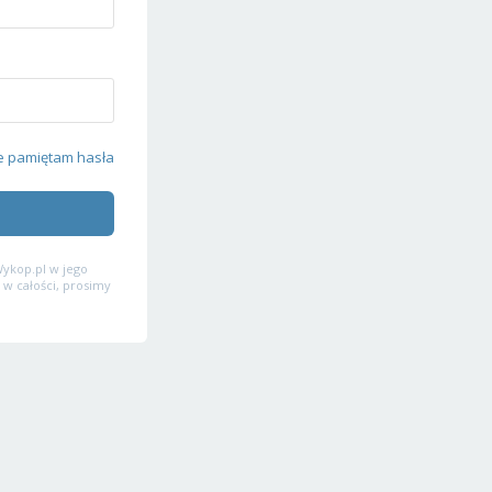
e pamiętam hasła
ykop.pl w jego
 w całości, prosimy