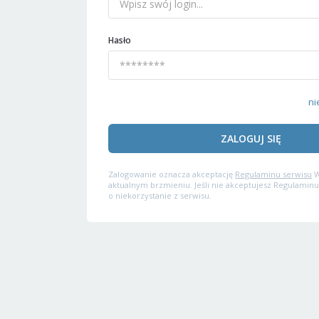
Hasło
ni
ZALOGUJ SIĘ
Zalogowanie oznacza akceptację
Regulaminu serwisu
W
aktualnym brzmieniu. Jeśli nie akceptujesz Regulaminu
o niekorzystanie z serwisu.