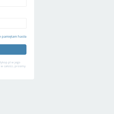
e pamiętam hasła
ykop.pl w jego
 w całości, prosimy