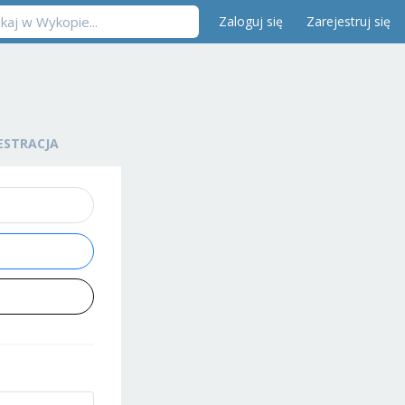
Zaloguj się
Zarejestruj się
ESTRACJA