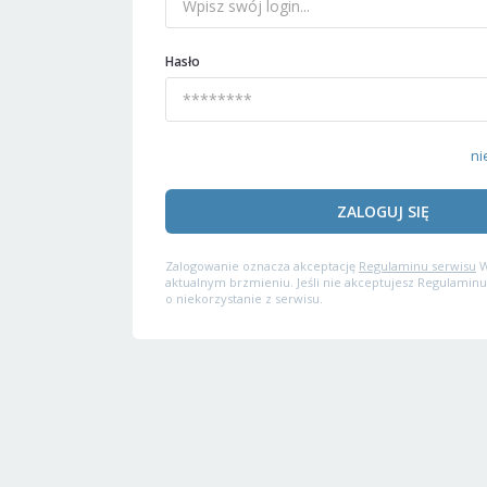
Hasło
ni
ZALOGUJ SIĘ
Zalogowanie oznacza akceptację
Regulaminu serwisu
W
aktualnym brzmieniu. Jeśli nie akceptujesz Regulaminu
o niekorzystanie z serwisu.