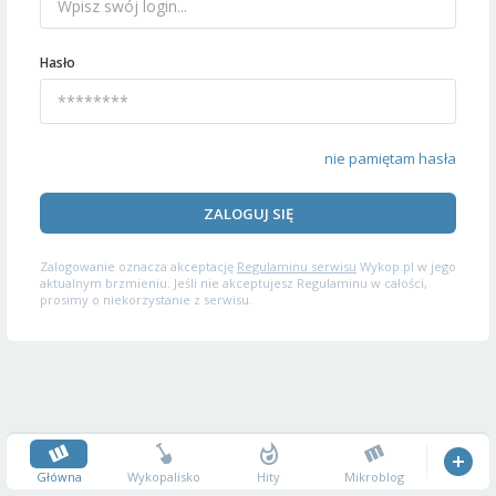
Hasło
nie pamiętam hasła
ZALOGUJ SIĘ
Zalogowanie oznacza akceptację
Regulaminu serwisu
Wykop.pl w jego
aktualnym brzmieniu. Jeśli nie akceptujesz Regulaminu w całości,
prosimy o niekorzystanie z serwisu.
Główna
Wykopalisko
Hity
Mikroblog