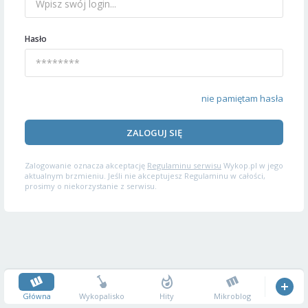
Hasło
nie pamiętam hasła
ZALOGUJ SIĘ
Zalogowanie oznacza akceptację
Regulaminu serwisu
Wykop.pl w jego
aktualnym brzmieniu. Jeśli nie akceptujesz Regulaminu w całości,
prosimy o niekorzystanie z serwisu.
Główna
Wykopalisko
Hity
Mikroblog