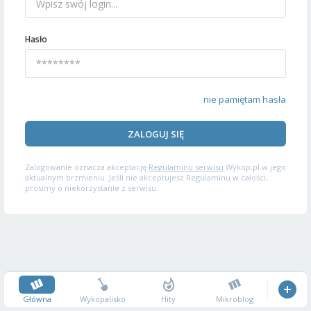
Hasło
nie pamiętam hasła
ZALOGUJ SIĘ
Zalogowanie oznacza akceptację
Regulaminu serwisu
Wykop.pl w jego
aktualnym brzmieniu. Jeśli nie akceptujesz Regulaminu w całości,
prosimy o niekorzystanie z serwisu.
Główna
Wykopalisko
Hity
Mikroblog