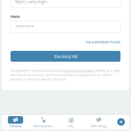
Hasło
nie pamiętam hasła
ZALOGUJ SIĘ
Zalogowanie oznacza akceptację
Regulaminu serwisu
Wykop.pl w jego
aktualnym brzmieniu. Jeśli nie akceptujesz Regulaminu w całości,
prosimy o niekorzystanie z serwisu.
Główna
Wykopalisko
Hity
Mikroblog