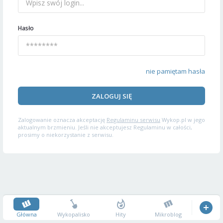
Hasło
nie pamiętam hasła
ZALOGUJ SIĘ
Zalogowanie oznacza akceptację
Regulaminu serwisu
Wykop.pl w jego
aktualnym brzmieniu. Jeśli nie akceptujesz Regulaminu w całości,
prosimy o niekorzystanie z serwisu.
Główna
Wykopalisko
Hity
Mikroblog