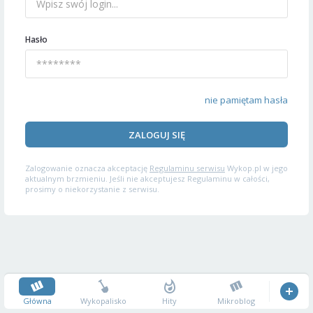
Hasło
nie pamiętam hasła
ZALOGUJ SIĘ
Zalogowanie oznacza akceptację
Regulaminu serwisu
Wykop.pl w jego
aktualnym brzmieniu. Jeśli nie akceptujesz Regulaminu w całości,
prosimy o niekorzystanie z serwisu.
Główna
Wykopalisko
Hity
Mikroblog