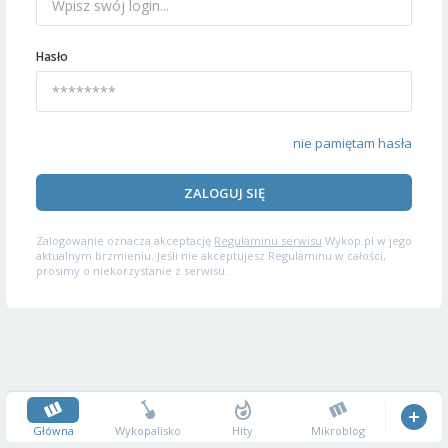
Hasło
nie pamiętam hasła
ZALOGUJ SIĘ
Zalogowanie oznacza akceptację
Regulaminu serwisu
Wykop.pl w jego
aktualnym brzmieniu. Jeśli nie akceptujesz Regulaminu w całości,
prosimy o niekorzystanie z serwisu.
Główna
Wykopalisko
Hity
Mikroblog