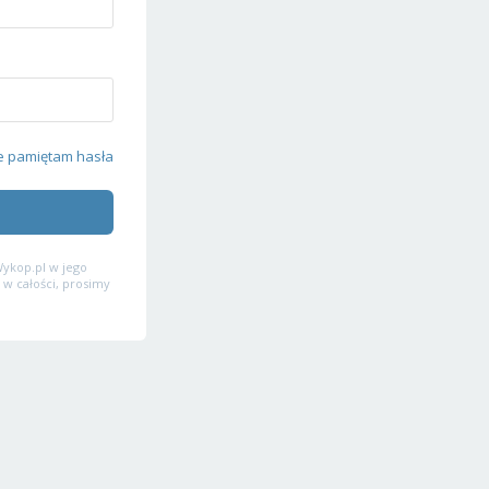
e pamiętam hasła
ykop.pl w jego
 w całości, prosimy