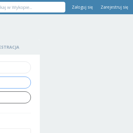
Zaloguj się
Zarejestruj się
ESTRACJA