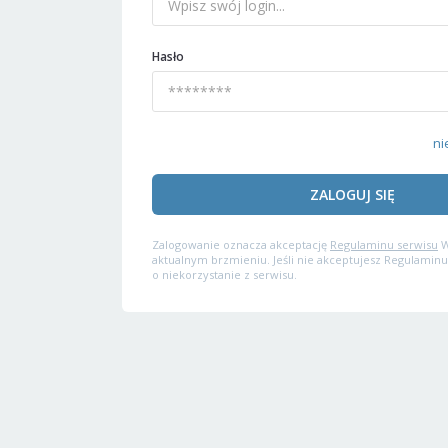
Hasło
ni
ZALOGUJ SIĘ
Zalogowanie oznacza akceptację
Regulaminu serwisu
W
aktualnym brzmieniu. Jeśli nie akceptujesz Regulaminu
o niekorzystanie z serwisu.