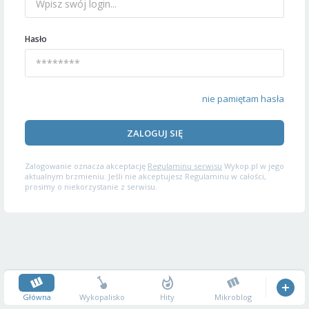
Hasło
nie pamiętam hasła
ZALOGUJ SIĘ
Zalogowanie oznacza akceptację
Regulaminu serwisu
Wykop.pl w jego
aktualnym brzmieniu. Jeśli nie akceptujesz Regulaminu w całości,
prosimy o niekorzystanie z serwisu.
Główna
Wykopalisko
Hity
Mikroblog