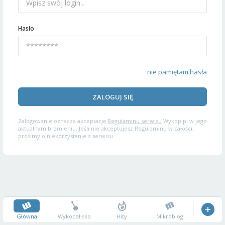
Hasło
nie pamiętam hasła
ZALOGUJ SIĘ
Zalogowanie oznacza akceptację
Regulaminu serwisu
Wykop.pl w jego
aktualnym brzmieniu. Jeśli nie akceptujesz Regulaminu w całości,
prosimy o niekorzystanie z serwisu.
Główna
Wykopalisko
Hity
Mikroblog