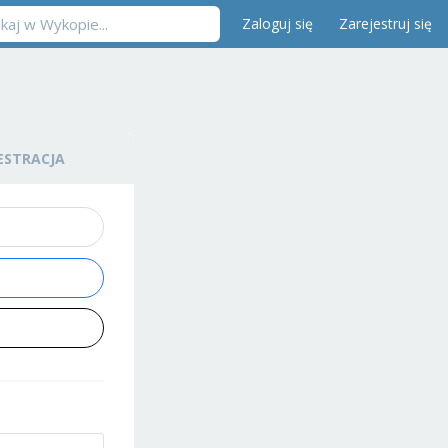
Zaloguj się
Zarejestruj się
ESTRACJA