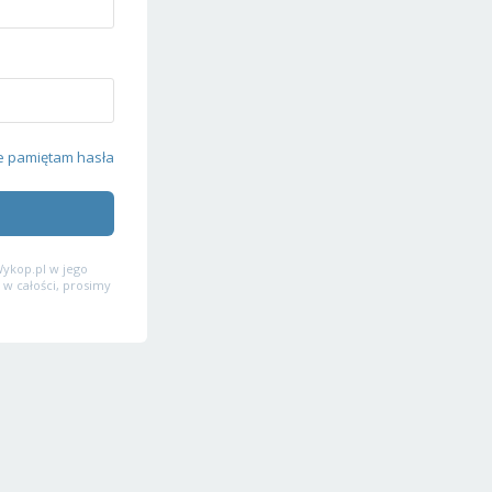
e pamiętam hasła
ykop.pl w jego
 w całości, prosimy