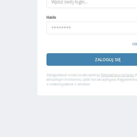
Hasło
ni
ZALOGUJ SIĘ
Zalogowanie oznacza akceptację
Regulaminu serwisu
W
aktualnym brzmieniu. Jeśli nie akceptujesz Regulaminu
o niekorzystanie z serwisu.