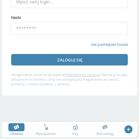
Hasło
nie pamiętam hasła
ZALOGUJ SIĘ
Zalogowanie oznacza akceptację
Regulaminu serwisu
Wykop.pl w jego
aktualnym brzmieniu. Jeśli nie akceptujesz Regulaminu w całości,
prosimy o niekorzystanie z serwisu.
Główna
Wykopalisko
Hity
Mikroblog