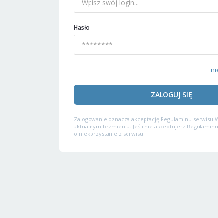
Hasło
ni
ZALOGUJ SIĘ
Zalogowanie oznacza akceptację
Regulaminu serwisu
W
aktualnym brzmieniu. Jeśli nie akceptujesz Regulaminu
o niekorzystanie z serwisu.