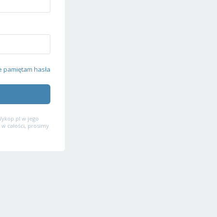
e pamiętam hasła
ykop.pl w jego
 w całości, prosimy