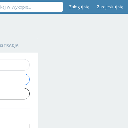
Zaloguj się
Zarejestruj się
ESTRACJA