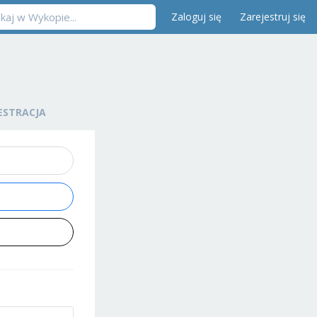
Zaloguj się
Zarejestruj się
ESTRACJA