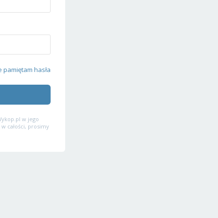
e pamiętam hasła
ykop.pl w jego
 w całości, prosimy