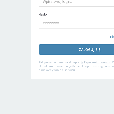
Hasło
ni
ZALOGUJ SIĘ
Zalogowanie oznacza akceptację
Regulaminu serwisu
W
aktualnym brzmieniu. Jeśli nie akceptujesz Regulaminu
o niekorzystanie z serwisu.