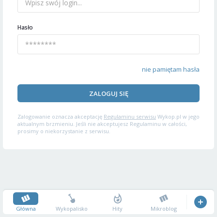
Hasło
nie pamiętam hasła
ZALOGUJ SIĘ
Zalogowanie oznacza akceptację
Regulaminu serwisu
Wykop.pl w jego
aktualnym brzmieniu. Jeśli nie akceptujesz Regulaminu w całości,
prosimy o niekorzystanie z serwisu.
Główna
Wykopalisko
Hity
Mikroblog