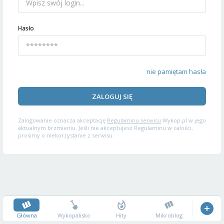
Hasło
nie pamiętam hasła
ZALOGUJ SIĘ
Zalogowanie oznacza akceptację
Regulaminu serwisu
Wykop.pl w jego
aktualnym brzmieniu. Jeśli nie akceptujesz Regulaminu w całości,
prosimy o niekorzystanie z serwisu.
Główna
Wykopalisko
Hity
Mikroblog