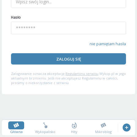
Hasło
nie pamiętam hasła
ZALOGUJ SIĘ
Zalogowanie oznacza akceptację
Regulaminu serwisu
Wykop.pl w jego
aktualnym brzmieniu. Jeśli nie akceptujesz Regulaminu w całości,
prosimy o niekorzystanie z serwisu.
Główna
Wykopalisko
Hity
Mikroblog