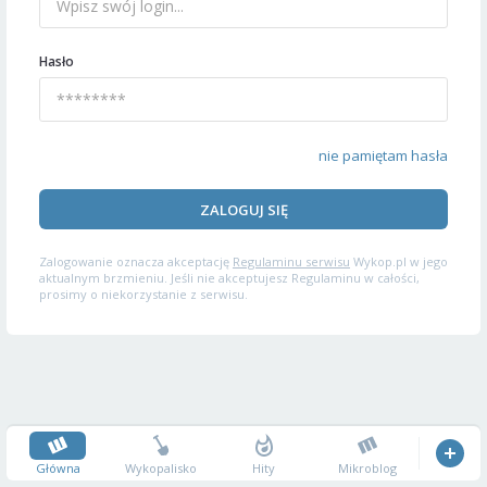
Hasło
nie pamiętam hasła
ZALOGUJ SIĘ
Zalogowanie oznacza akceptację
Regulaminu serwisu
Wykop.pl w jego
aktualnym brzmieniu. Jeśli nie akceptujesz Regulaminu w całości,
prosimy o niekorzystanie z serwisu.
Główna
Wykopalisko
Hity
Mikroblog