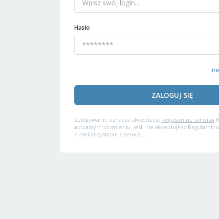
Hasło
ni
ZALOGUJ SIĘ
Zalogowanie oznacza akceptację
Regulaminu serwisu
W
aktualnym brzmieniu. Jeśli nie akceptujesz Regulaminu
o niekorzystanie z serwisu.