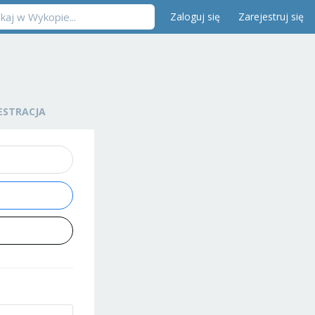
Zaloguj się
Zarejestruj się
ESTRACJA