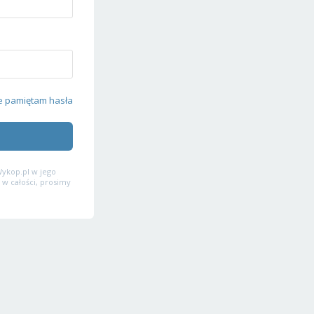
e pamiętam hasła
ykop.pl w jego
 w całości, prosimy