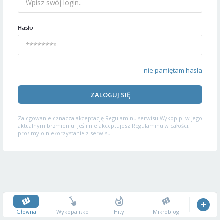
Hasło
nie pamiętam hasła
ZALOGUJ SIĘ
Zalogowanie oznacza akceptację
Regulaminu serwisu
Wykop.pl w jego
aktualnym brzmieniu. Jeśli nie akceptujesz Regulaminu w całości,
prosimy o niekorzystanie z serwisu.
Główna
Wykopalisko
Hity
Mikroblog