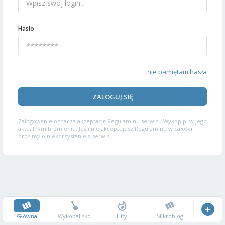
Hasło
nie pamiętam hasła
ZALOGUJ SIĘ
Zalogowanie oznacza akceptację
Regulaminu serwisu
Wykop.pl w jego
aktualnym brzmieniu. Jeśli nie akceptujesz Regulaminu w całości,
prosimy o niekorzystanie z serwisu.
Główna
Wykopalisko
Hity
Mikroblog