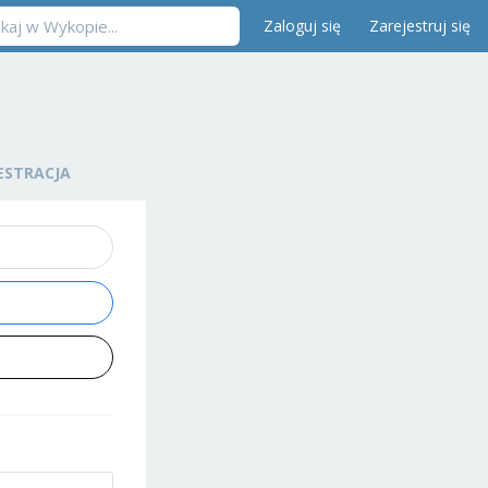
Zaloguj się
Zarejestruj się
ESTRACJA