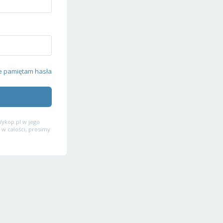
e pamiętam hasła
ykop.pl w jego
 w całości, prosimy