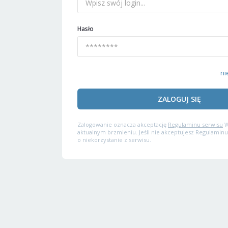
Hasło
ni
ZALOGUJ SIĘ
Zalogowanie oznacza akceptację
Regulaminu serwisu
W
aktualnym brzmieniu. Jeśli nie akceptujesz Regulaminu
o niekorzystanie z serwisu.