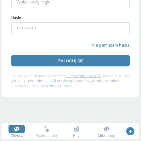
Hasło
nie pamiętam hasła
ZALOGUJ SIĘ
Zalogowanie oznacza akceptację
Regulaminu serwisu
Wykop.pl w jego
aktualnym brzmieniu. Jeśli nie akceptujesz Regulaminu w całości,
prosimy o niekorzystanie z serwisu.
Główna
Wykopalisko
Hity
Mikroblog