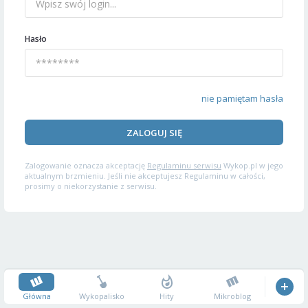
Hasło
nie pamiętam hasła
ZALOGUJ SIĘ
Zalogowanie oznacza akceptację
Regulaminu serwisu
Wykop.pl w jego
aktualnym brzmieniu. Jeśli nie akceptujesz Regulaminu w całości,
prosimy o niekorzystanie z serwisu.
Główna
Wykopalisko
Hity
Mikroblog