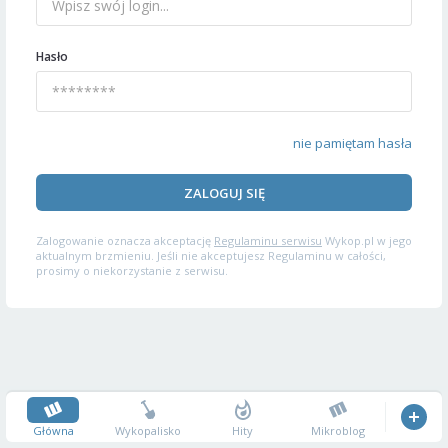
Hasło
nie pamiętam hasła
ZALOGUJ SIĘ
Zalogowanie oznacza akceptację
Regulaminu serwisu
Wykop.pl w jego
aktualnym brzmieniu. Jeśli nie akceptujesz Regulaminu w całości,
prosimy o niekorzystanie z serwisu.
Główna
Wykopalisko
Hity
Mikroblog