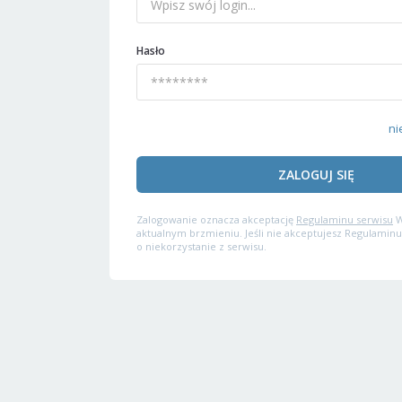
Hasło
ni
ZALOGUJ SIĘ
Zalogowanie oznacza akceptację
Regulaminu serwisu
W
aktualnym brzmieniu. Jeśli nie akceptujesz Regulaminu
o niekorzystanie z serwisu.