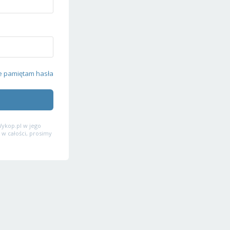
e pamiętam hasła
ykop.pl w jego
 w całości, prosimy