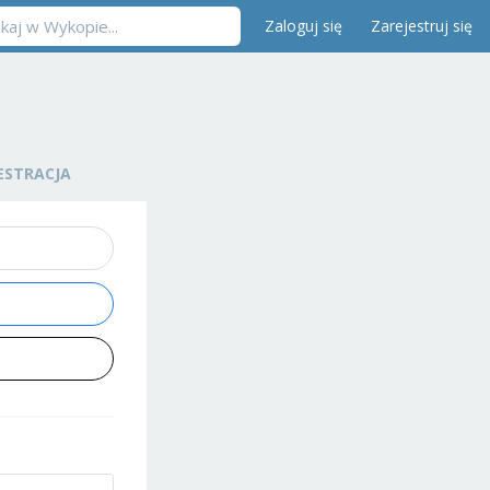
Zaloguj się
Zarejestruj się
ESTRACJA