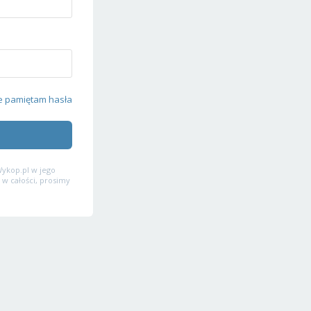
e pamiętam hasła
ykop.pl w jego
 w całości, prosimy