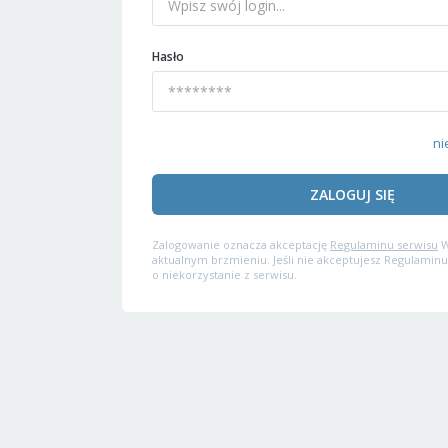
Hasło
ni
ZALOGUJ SIĘ
Zalogowanie oznacza akceptację
Regulaminu serwisu
W
aktualnym brzmieniu. Jeśli nie akceptujesz Regulaminu
o niekorzystanie z serwisu.