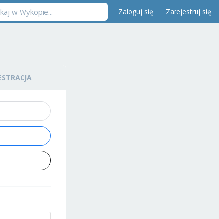
Zaloguj się
Zarejestruj się
ESTRACJA