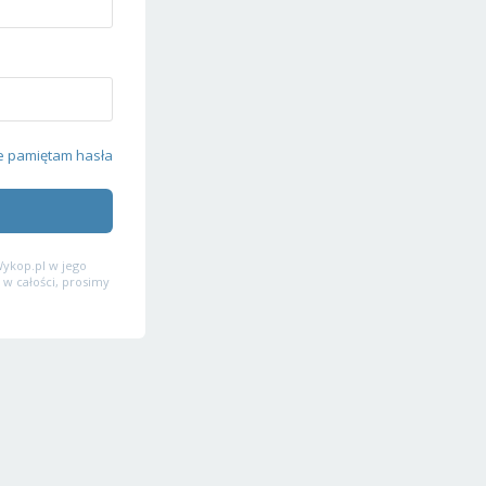
e pamiętam hasła
ykop.pl w jego
 w całości, prosimy