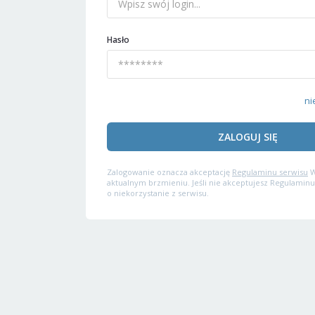
Hasło
ni
ZALOGUJ SIĘ
Zalogowanie oznacza akceptację
Regulaminu serwisu
W
aktualnym brzmieniu. Jeśli nie akceptujesz Regulaminu
o niekorzystanie z serwisu.