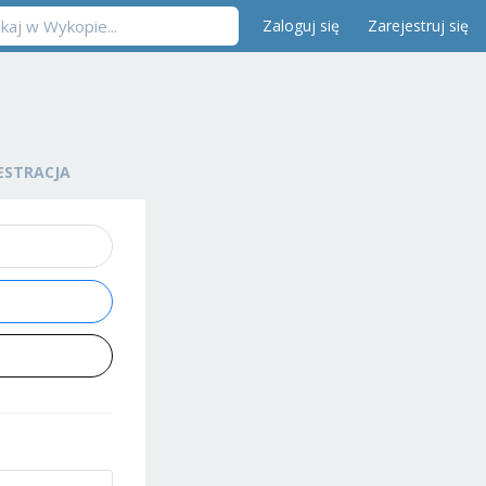
Zaloguj się
Zarejestruj się
ESTRACJA